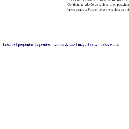
Getulista, a redação da revista foi empastela
breve período. Sobrevive como revista de noti
informe
|
perguntas frequentes
|
termos de uso
|
mapa do site
|
sobre o site
|