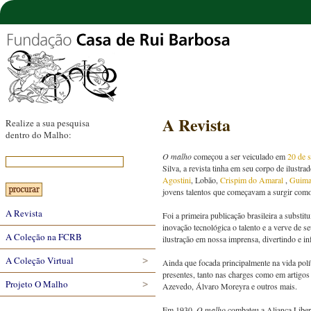
A Revista
Realize a sua pesquisa
dentro do Malho:
O malho
começou a ser veiculado em
20 de 
Silva, a revista tinha em seu corpo de ilustr
Agostini
, Lobão,
Crispim do Amaral
,
Guima
jovens talentos que começavam a surgir como 
A Revista
Foi a primeira publicação brasileira a substit
inovação tecnológica o talento e a verve de s
A Coleção na FCRB
ilustração em nossa imprensa, divertindo e in
A Coleção Virtual
Ainda que focada principalmente na vida políti
presentes, tanto nas charges como em artigos
Projeto O Malho
Azevedo, Álvaro Moreyra e outros mais.
Em 1930,
O malho
combateu a Aliança Libera